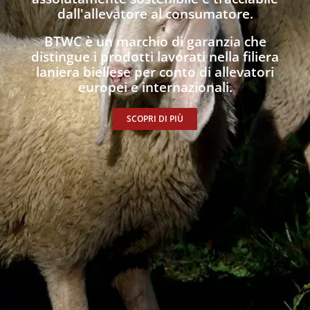
dall'allevatore al consumatore.
BTWC è un marchio di garanzia che
distingue i prodotti lavorati nella filiera
laniera biellese per conto di allevatori
europei e internazionali.
SCOPRI DI PIÙ