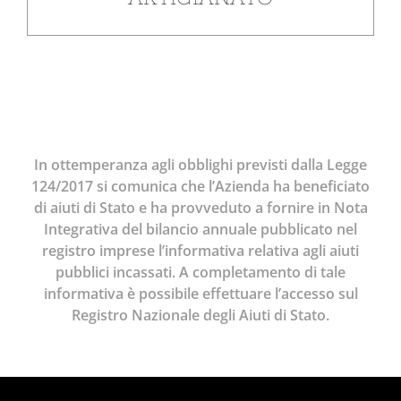
In ottemperanza agli obblighi previsti dalla Legge
124/2017 si comunica che l’Azienda ha beneficiato
di aiuti di Stato e ha provveduto a fornire in Nota
Integrativa del bilancio annuale pubblicato nel
registro imprese l’informativa relativa agli aiuti
pubblici incassati. A completamento di tale
informativa è possibile effettuare l’accesso sul
Registro Nazionale degli Aiuti di Stato
.