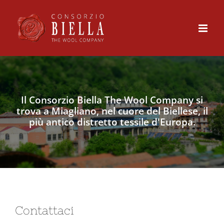
Skip
to
content
Il Consorzio Biella The Wool Company si
trova a Miagliano, nel cuore del Biellese, il
più antico distretto tessile d'Europa.
Contattaci