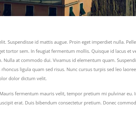
lit. Suspendisse id mattis augue. Proin eget imperdiet nulla. Pell
t tortor sem. In feugiat fermentum mollis. Quisque id lacus et ve
quam. Nulla at commodo dui. Vivamus id elementum quam. Suspendi
attis rhoncus ligula quam sed risus. Nunc cursus turpis sed leo lao
lor dolor dictum velit.
Mauris fermentum mauris velit, tempor pretium mi pulvinar eu. In
 suscipit erat. Duis bibendum consectetur pretium. Donec commodo 