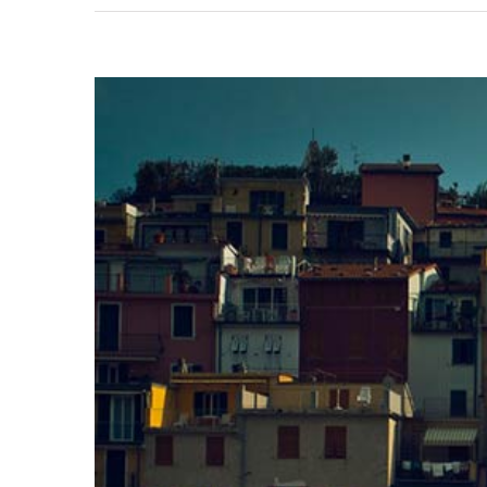
View
Larger
Image