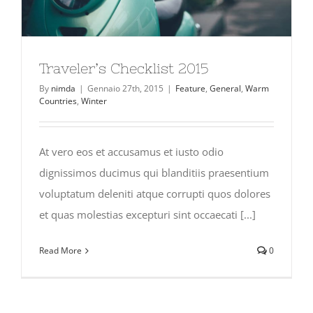
Traveler’s Checklist 2015
By
nimda
|
Gennaio 27th, 2015
|
Feature
,
General
,
Warm
Countries
,
Winter
At vero eos et accusamus et iusto odio
dignissimos ducimus qui blanditiis praesentium
voluptatum deleniti atque corrupti quos dolores
et quas molestias excepturi sint occaecati [...]
Read More
0