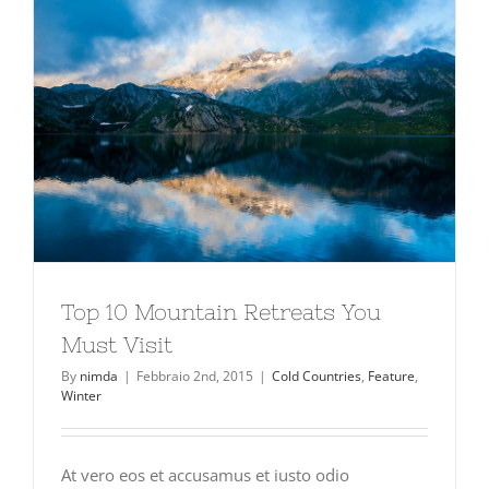
Top 10 Mountain Retreats You
Must Visit
By
nimda
|
Febbraio 2nd, 2015
|
Cold Countries
,
Feature
,
Winter
At vero eos et accusamus et iusto odio