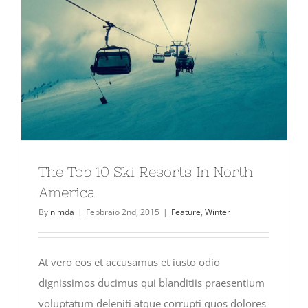
The Top 10 Ski Resorts In North
America
By
nimda
|
Febbraio 2nd, 2015
|
Feature
,
Winter
At vero eos et accusamus et iusto odio
dignissimos ducimus qui blanditiis praesentium
voluptatum deleniti atque corrupti quos dolores