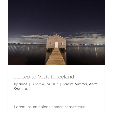
Places to Visit in Iceland
By
nimda
|
Febbraio 2nd, 2015
|
Feature
,
Summer
,
Warm
Countries
Lorem ipsum dolor sit amet, consectetur