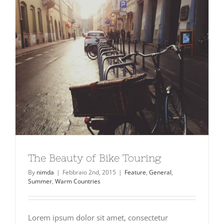
The Beauty of Bike Touring
By
nimda
|
Febbraio 2nd, 2015
|
Feature
,
General
,
Summer
,
Warm Countries
Lorem ipsum dolor sit amet, consectetur