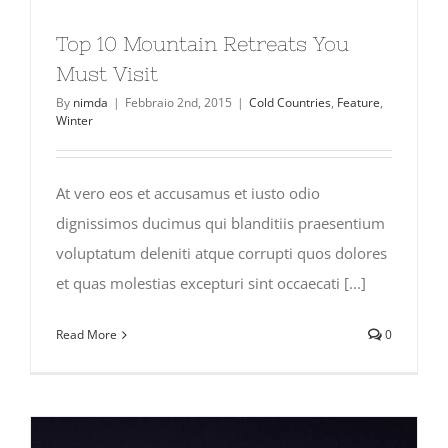
Top 10 Mountain Retreats You
Must Visit
By
nimda
|
Febbraio 2nd, 2015
|
Cold Countries
,
Feature
,
Winter
At vero eos et accusamus et iusto odio
dignissimos ducimus qui blanditiis praesentium
voluptatum deleniti atque corrupti quos dolores
et quas molestias excepturi sint occaecati [...]
Read More
0