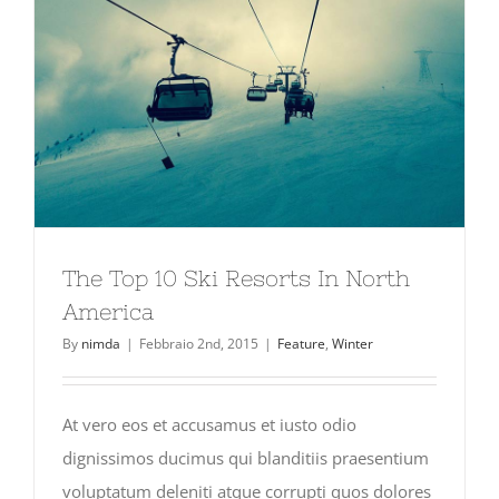
The Top 10 Ski Resorts In North
America
By
nimda
|
Febbraio 2nd, 2015
|
Feature
,
Winter
At vero eos et accusamus et iusto odio
dignissimos ducimus qui blanditiis praesentium
voluptatum deleniti atque corrupti quos dolores