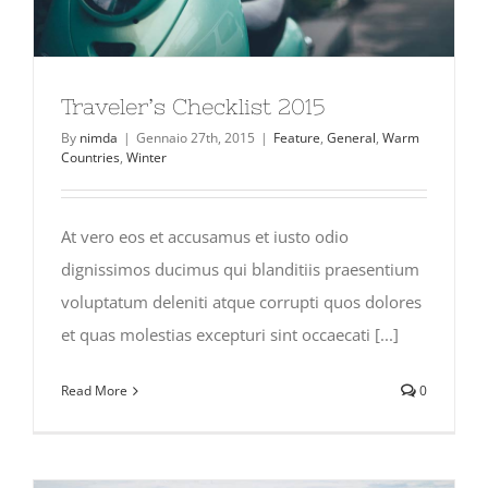
Traveler’s Checklist 2015
By
nimda
|
Gennaio 27th, 2015
|
Feature
,
General
,
Warm
Countries
,
Winter
At vero eos et accusamus et iusto odio
dignissimos ducimus qui blanditiis praesentium
voluptatum deleniti atque corrupti quos dolores
et quas molestias excepturi sint occaecati [...]
Read More
0