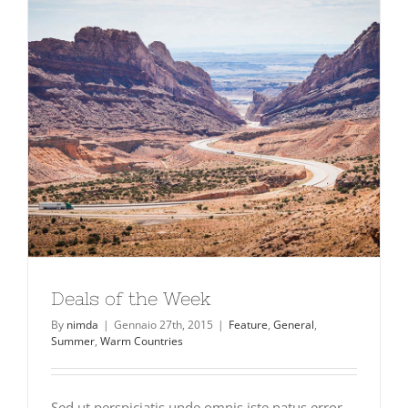
Deals of the Week
By
nimda
|
Gennaio 27th, 2015
|
Feature
,
General
,
Summer
,
Warm Countries
Sed ut perspiciatis unde omnis iste natus error