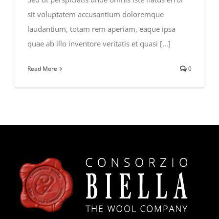
sit voluptatem accusantium doloremque
laudantium, totam rem aperiam, eaque ipsa
quae ab illo inventore veritatis et quasi [...]
Read More
0