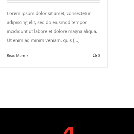
Lorem ipsum dolor sit amet, consectetur
adipiscing elit, sed do eiusmod tempor
incididunt ut labore et dolore magna aliqua.
Ut enim ad minim veniam, quis [...]
Read More
0