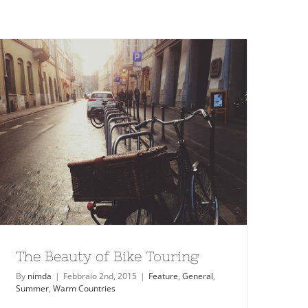
The Beauty of Bike Touring
By
nimda
|
Febbraio 2nd, 2015
|
Feature
,
General
,
Summer
,
Warm Countries