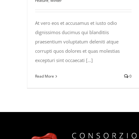
Feature
,
Winter
At vero eos et accusamus et iusto odio
dignissimos ducimus qui blanditiis
praesentium voluptatum deleniti atque
corrupti quos dolores et quas molestias
excepturi sint occaecati [...]
Read More
0