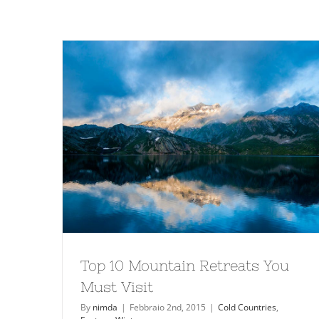
Top 10 Mountain Retreats You
Must Visit
By
nimda
|
Febbraio 2nd, 2015
|
Cold Countries
,