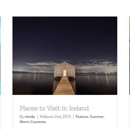
Places to Visit in Iceland
By
nimda
|
Febbraio 2nd, 2015
|
Feature
,
Summer
,
Warm Countries