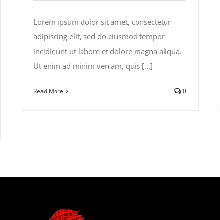
Lorem ipsum dolor sit amet, consectetur
adipiscing elit, sed do eiusmod tempor
incididunt ut labore et dolore magna aliqua.
Ut enim ad minim veniam, quis [...]
Read More
0